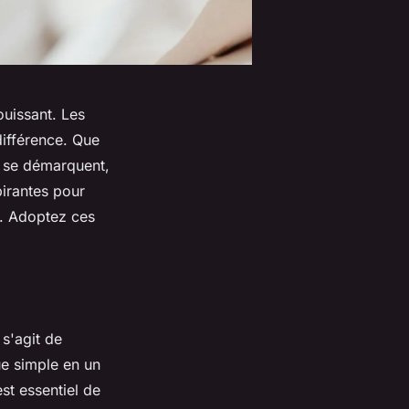
ouissant. Les
 différence. Que
i se démarquent,
irantes pour
é. Adoptez ces
 s'agit de
ue simple en un
st essentiel de