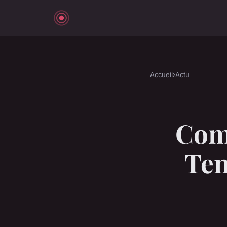
Accueil
›
Actu
Com
Ten