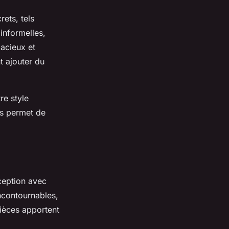
ets, tels
informelles,
acieux et
t ajouter du
re style
us permet de
ception avec
incontournables,
pièces apportent