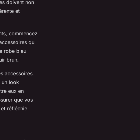
res doivent non
érente et
ents, commencez
 accessoires qui
e robe bleu
ir brun.
es accessoires.
r un look
tre eux en
ssurer que vos
t réfléchie.