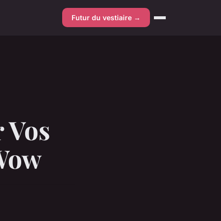
Futur du vestiaire →
 Vos
 Wow