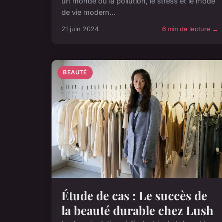
un monde où la pollution, le stress et le mode
de vie modern...
21 juin 2024
6 min de lecture →
BEAUTÉ
Étude de cas : Le succès de
la beauté durable chez Lush