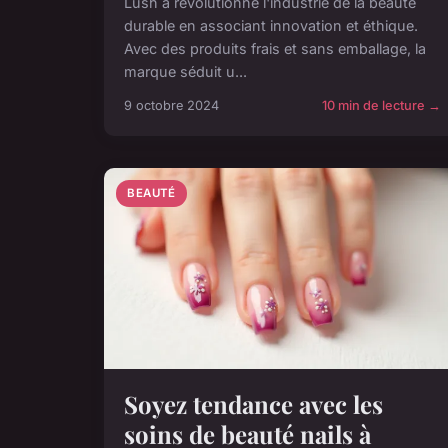
Lush a révolutionné l'industrie de la beauté
durable en associant innovation et éthique.
Avec des produits frais et sans emballage, la
marque séduit u...
9 octobre 2024
10 min de lecture →
BEAUTÉ
Soyez tendance avec les
soins de beauté nails à